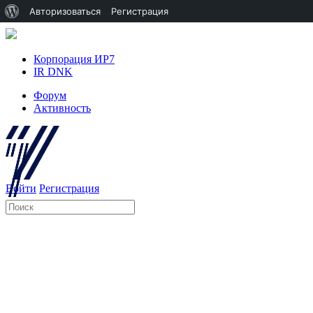
О
Авторизоваться
Регистрация
WordPress
Корпорация ИР7
IR DNK
Форум
Активность
Войти
Регистрация
Искать: